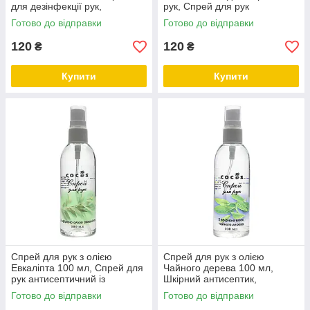
для дезінфекції рук,
рук, Спрей для рук
Антисептик для шкіри,
антисептичний із гліцерином
Готово до відправки
Готово до відправки
Дезінфікуючий спрей для рук
ТМ Cocos
ТМ Cocos
120
120
₴
₴
Купити
Купити
Спрей для рук з олією
Спрей для рук з олією
Евкаліпта 100 мл, Спрей для
Чайного дерева 100 мл,
рук антисептичний із
Шкірний антисептик,
ароматом ТМ Cocos
Дезінфекція для рук спрей
Готово до відправки
Готово до відправки
ТМ Cocos