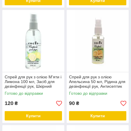
Купити
Купити
Спрей для рук з олією М'яти і
Спрей для рук з олією
Лимона 100 мл, Засіб для
Апельсина 50 мл, Рідина для
дезінфекції рук, Шкірний
дезінфекції рук, Антисептик
антисептик, Антисептик для
спрей спиртовий для рук,
Готово до відправки
Готово до відправки
шкіри рук ТМ Cocos
Гігієна рук від ✰ ТМ Cocos
120
90
₴
₴
Купити
Купити