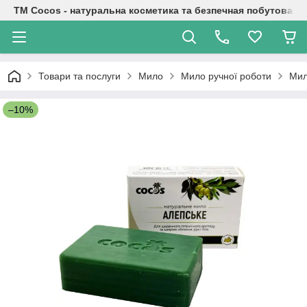
TM Cocos - натуральна косметика та безпечная побутова хі
Товари та послуги
Мило
Мило ручної роботи
Мил
–10%