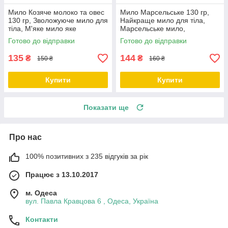
Мило Козяче молоко та овес
Мило Марсельське 130 гр,
130 гр, Зволожуюче мило для
Найкраще мило для тіла,
тіла, М'яке мило яке
Марсельське мило,
відлущує.ТМ Cocos
Натуральне мило для тіла
Готово до відправки
Готово до відправки
ТМ Cocos
135
144
₴
₴
150 ₴
160 ₴
Купити
Купити
Показати ще
Про нас
100% позитивних з 235 відгуків за рік
Працює з 13.10.2017
м. Одеса
вул. Павла Кравцова 6 , Одеса, Україна
Контакти