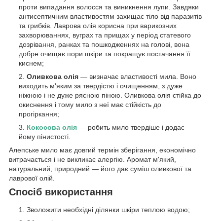
проти випадання волосся та виникнення лупи. Завдяки
антисептичним властивостям захищає тіло від паразитів
та грибків. Лаврова олія корисна при варикозних
захворюваннях, вуграх та прищах у період статевого
дозрівання, ранках та пошкодженнях на голові, вона
добре очищає пори шкіри та покращує постачання її
киснем;
Оливкова олія
— визначає властивості мила. Воно
виходить м'яким за твердістю і очищенням, з дуже
ніжною і не дуже рясною піною. Оливкова олія стійка до
окиснення і тому мило з неї має стійкість до
прогіркання;
Кокосова олія
— робить мило твердіше і додає
йому пінистості.
Алепське мило має довгий термін зберігання, економічно
витрачається і не викликає алергію. Аромат м'який,
натуральний, природний — його дає суміш оливкової та
лаврової олій.
Спосіб використання
Зволожити необхідні ділянки шкіри теплою водою;