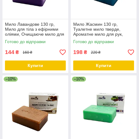
Мило Лавандове 130 гр,
Мило Жасмин 130 гр,
Мило для тіла з ефірними
Туалетне мило тверде,
оліями, Очищаюче мило для
Ароматне мило для рук,
обличчя та тіла ТМ Cocos
Тверде мило для душу ТМ
Готово до відправки
Готово до відправки
Cocos
144
198
₴
₴
160 ₴
220 ₴
Купити
Купити
–10%
–10%