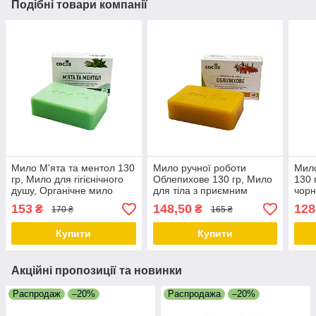
Подібні товари компанії
Мило М'ята та ментол 130
Мило ручної роботи
Мил
гр, Мило для гігієнічного
Облепихове 130 гр, Мило
130 
душу, Органічне мило
для тіла з приємним
чорн
ручної роботи ТМ Cocos
ароматом, Мило для рук
Чорн
153
148,50
128
₴
₴
170 ₴
165 ₴
тверде ТМ Cocos
Мило
Coc
Купити
Купити
Акційні пропозиції та новинки
Распродаж
–20%
Распродажа
–20%