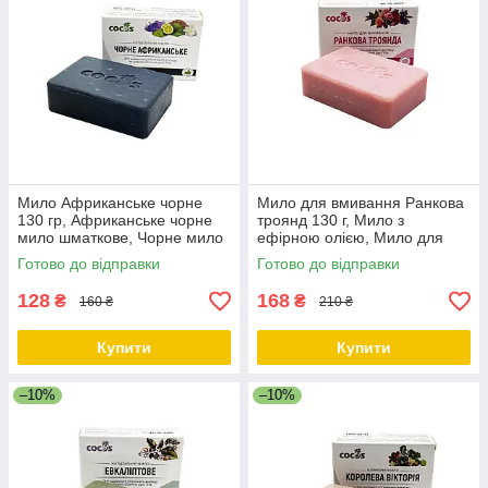
Мило Африканське чорне
Мило для вмивання Ранкова
130 гр, Африканське чорне
троянд 130 г, Мило з
мило шматкове, Чорне мило
ефірною олією, Мило для
шматкове, Мило ручної
обличчя та тіла натуральне,
Готово до відправки
Готово до відправки
роботи ТМ Cocos
Косметичний засіб мило ТМ
Cocos
128
168
₴
₴
160 ₴
210 ₴
Купити
Купити
–10%
–10%