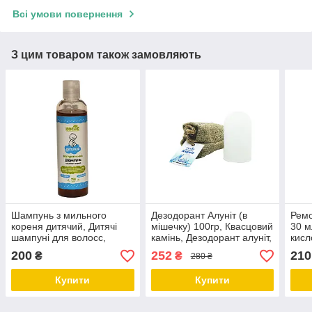
Всі умови повернення
З цим товаром також замовляють
Шампунь з мильного
Дезодорант Алуніт (в
Ремо
кореня дитячий, Дитячі
мішечку) 100гр, Квасцовий
30 м
шампуні для волосс,
камінь, Дезодорант алуніт,
кисл
Дитячий шампунь без сліз
Камінь алуніт ТМ Cocos
200
252
210
₴
₴
280 ₴
250 мл, Безпечний
дитячий шампунь, ТМ
Купити
Купити
Cocos