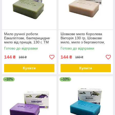
Мило ручної роботи
Шовкове мило Королева
Евкаліптове, бактерицидне
Вікторія 130 гр, Шовкове
мило від прищів, 130 г, ТМ
мило, мило з бергамотом,
Cocos
Натуральне мило для тіла
Готово до відправки
Готово до відправки
ТМ Cocos
144
144
₴
₴
160 ₴
160 ₴
Купити
Купити
–10%
–10%