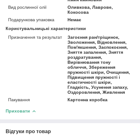
Вид рослинної олії
Оливкова, Лаврове,
Кокосова
Подарункова упаковка
Немає
Користувальницькі характеристики
Призначення та результат
Загоєння ран/тріщинок,
Зволоження, Відновлення,
Пом'якшення, Заспокоєння,
Зняття запалення, Зняття
роздратування,
Вирівнювання тону
обличчя, Збереження
пружності шкіри, Очищення,
Підвищення пружності і
еластичності шкіри,
Гладкість, Усунення запаху,
Оздоровлення, Живлення
Пакування
Картонна коробка
Приховати
Відгуки про товар