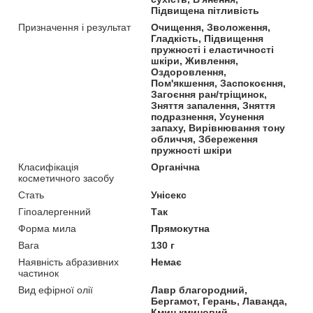
Підвищена пітливість
Призначення і результат
Очищення, Зволоження,
Гладкість, Підвищення
пружності і еластичності
шкіри, Живлення,
Оздоровлення,
Пом'якшення, Заспокоєння,
Загоєння ран/тріщинок,
Зняття запалення, Зняття
подразнення, Усунення
запаху, Вирівнювання тону
обличчя, Збереження
пружності шкіри
Класифікація
Органічна
косметичного засобу
Стать
Унісекс
Гіпоалергенний
Так
Форма мила
Прямокутна
Вага
130 г
Наявність абразивних
Немає
частинок
Вид ефірної олії
Лавр благородний,
Бергамот, Герань, Лаванда,
Кмин кминовий