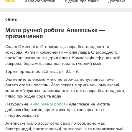
Опис
Характеристики
Відгуки про товар
Доставка
Опис
Мило ручної роботи Алеппське —
призначення
Склад
Омилені олії: оливкова, лавра благородного та
кокосова. Активні компоненти — олія лавра благородного,
протеїни шовку та гліцерил олеат. Композиція ефірних олій —
лаврова, бергамот, лаванда, герань і чорний кмин.
Термін придатності 12 міс., рН 8,5 - 9.
Знамените алепське мило не втрачає популярності вже
багато століть поспіль. Його секрет в оригінальному складі,
коли комбінуються оливкова олія та олія лавра благородного,
плюс природна сода та вода.
Натуральне
мило ручної роботи
Алеппське не містить
добавок (барвників, ароматизаторів, консервантів і
піноутворювачів).
Алеппське мило абсолютно само по собі, воно має
бактерицидні, протизапальні, загоювальні та пом'якшувальні