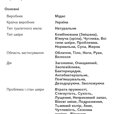
Основні
Виробник
Мідас
Країна виробник
Україна
Тип туалетного мила
Натуральне
Тип шкіри
Комбінована (Змішана),
В'януча (зріла), Чутлива, Всі
типи шкіри, Проблемна,
Нормальна, Суха, Жирна
Область застосування
Обличчя, Тіло, Ноги, Руки,
Волосся
Дія
Загоююче, Очищаючий,
Заспокійлива,
Бактерицидне,
Антибактеріальне,
Пом'якшувальна,
Дезодоруюче, Зволожуюче
Проблема і стан шкіри
Втрата пружності,
Стягнутість, Сухість,
Лущення, Неприємний запах,
Вікові зміни, Подразнення,
Тьмяний колір, Акне,
Чутливість, Сезонна
сухість, В'янення,