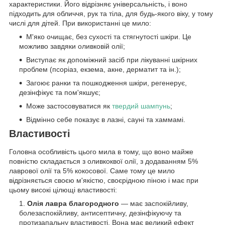
характеристики. Його відрізняє універсальність, і воно
підходить для обличчя, рук та тіла, для будь-якого віку, у тому
числі для дітей. При використанні це мило:
М'яко очищає, без сухості та стягнутості шкіри. Це
можливо завдяки оливковій олії;
Виступає як допоміжний засіб при лікуванні шкірних
проблем (псоріаз, екзема, акне, дерматит та ін.);
Загоює ранки та пошкодження шкіри, регенерує,
дезінфікує та пом'якшує;
Може застосовуватися як
твердий шампунь
;
Відмінно себе показує в лазні, сауні та хаммамі.
Властивості
Головна особливість цього мила в тому, що воно майже
повністю складається з оливкоквої олії, з додаванням 5%
лаврової олії та 5% кокосової. Саме тому це мило
відрізняється своєю м'якістю, своєрідною піною і має при
цьому високі цілющі властивості:
Олія лавра благородного
— має заспокійливу,
болезаспокійливу, антисептичну, дезінфікуючу та
протизапальну властивості. Вона має великий ефект