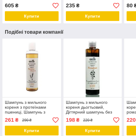
лапок, Крем для обличчя
волосся, Відновлююча
обли
605
235
80
₴
₴
під очі ТМ Cocos
маска для волосся
для 
шкір
Купити
Купити
Подібні товари компанії
Шампунь з мильного
Шампунь з мильного
Шамп
кореня з протеїнами
кореня дьогтьовий,
коре
пшениці, Шампунь з
Дігтярний шампунь без
ром
натуральним складом,
сульфатів 250 мл ТМ
безс
261
198
220
₴
₴
290 ₴
220 ₴
250 мл ТМ Cocos
Cocos
ТМ 
Купити
Купити