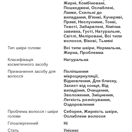
Жирні, Комбіновані,
Пошкоджені, Ослаблені,
Ламке, Схильні до
випадання, В'юнкі, Кучеряві,
Прямі, Неслухняне, Тонкі,
Товсті, Забарвлені, Хімічна
завивка, Густі, Натуральне,
Світлі, Меліровані, Всі типи
волосся, Вікові, Тьмяні
Тип шкіри голови
Всі типи шкіри, Нормальна,
Жирна, Проблемна
Класифікація
Натуральна
косметичного засобу
Призначення засобу для
Поліпшення
волосся
мікроциркуляції,
Відновлення, Для блиску,
Захист від сонця, Від
випадіння, Очищення,
Зволоження, Зміцнення,
Легкість розчісування,
Оздоровлення
Проблема волосся і шкіри
Себорея, Жирність шкіри,
голови
Ослаблене волосся
Гіпоалергенний
Ні
Стать
Унісекс