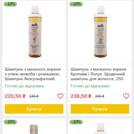
–10%
–10%
Шампунь з мильного кореня
Шампунь з мильного кореня
з олією жожоба і ромашкою,
Кропива і Лопух, Щоденний
Шампунь безсульфатний,
шампунь для волосся, 250
250 мл ТМ Cocos
мл ТМ Cocos
Готово до відправки
Готово до відправки
220,50
238,50
₴
₴
245 ₴
265 ₴
Купити
Купити
–10%
–10%