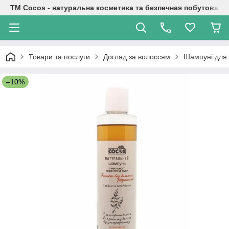
TM Cocos - натуральна косметика та безпечная побутова хі
Товари та послуги
Догляд за волоссям
Шампуні для
–10%