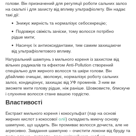
голови. Він призначений для регуляції роботи сальних залоз
на скальпі і для захисту від впливу ультрафіолету. Він надає
такі дії:
Знижує жирність та нормалізує себосекрецію;
Подовжує свіжість зачіски, тому волосся потрібно
рідше мити;
Насичує їх антиоксидантами, тим самим захищаючи
від ультрафіолетового впливу.
Натуральний шампунь з мильного кореня із захистом від
вільних радикалів та ефектом Anti-Pollution створений
спеціально для жирного волосся та шкіри голови. Він
дбайливо очищає, зволожує, нормалізує роботу сальних
залоз, кондиціонує, захищає від УФ променів. З ним ви
зможете мити голову рідше, ніж раніше. Шовковисте, блискуче
і слухняне волосся стане вашою гордістю.
Властивості
Екстракт мильного кореня і кокосульфат (пар на основі
жирних кислот з кокосової
олії
) складають миючу основу
шампуню, що щадить. Він промиває волосся дочиста, але не
агресивно. Завдання шампуню – очистити локони від бруду та