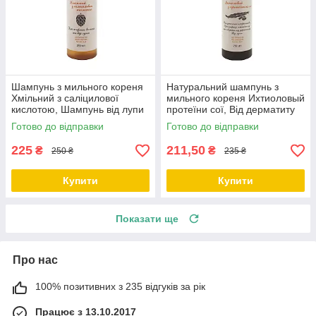
Шампунь з мильного кореня
Натуральний шампунь з
Хмільний з саліцилової
мильного кореня Ихтиоловый
кислотою, Шампунь від лупи
протеїни сої, Від дерматиту
250 мл ТМ Cocos
та псоріазу, 250 мл ТМ Cocos
Готово до відправки
Готово до відправки
225
211,50
₴
₴
250 ₴
235 ₴
Купити
Купити
Показати ще
Про нас
100% позитивних з 235 відгуків за рік
Працює з 13.10.2017