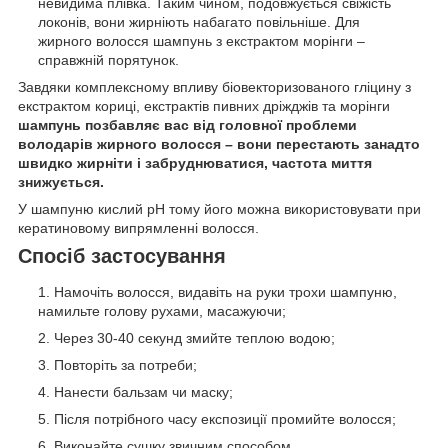
невидима плівка. Таким чином, подовжується свіжість
локонів, вони жирніють набагато повільніше. Для
жирного волосся шампунь з екстрактом морінги –
справжній порятунок.
Завдяки комплексному впливу біовекторизованого гліцину з
екстрактом кориці, екстрактів пивних дріжджів та морінги
шампунь позбавляє вас від головної проблеми
володарів жирного волосся – вони перестають занадто
швидко жирніти і забруднюватися, частота миття
знижується.
У шампуню кислий рН тому його можна використовувати при
кератиновому випрямленні волосся.
Спосіб застосування
Намочіть волосся, видавіть на руки трохи шампуню,
намильте голову рухами, масажуючи;
Через 30-40 секунд змийте теплою водою;
Повторіть за потреби;
Нанести бальзам чи маску;
Після потрібного часу експозиції промийте волосся;
Виконайте сушку звичним способом.