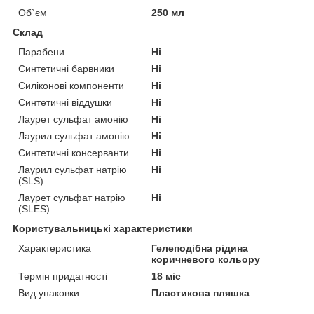
Об`єм
250 мл
Склад
Парабени
Ні
Синтетичні барвники
Ні
Силіконові компоненти
Ні
Синтетичні віддушки
Ні
Лаурет сульфат амонію
Ні
Лаурил сульфат амонію
Ні
Синтетичні консерванти
Ні
Лаурил сульфат натрію
Ні
(SLS)
Лаурет сульфат натрію
Ні
(SLES)
Користувальницькі характеристики
Характеристика
Гелеподібна рідина
коричневого кольору
Термін придатності
18 міс
Вид упаковки
Пластикова пляшка