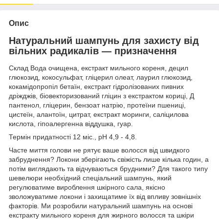
Опис
Натуральний шампунь для захисту від
вільних радикалів — призначення
Склад Вода очищена, екстракт мильного кореня, децил
глюкозид, кокосульфат, гліцерил олеат, лаурил глюкозид,
кокамідопропіл бетаїн, екстракт гідролізованих пивних
дріжджів, біовекторизований гліцин з екстрактом кориці, Д
пантенол, гліцерин, бензоат натрію, протеїни пшениці,
цистеїн, алантоїн, цитрат, екстракт моринги, саліцилова
кислота, гіпоалергенна віддушка, гуар.
Термін придатності 12 міс., рН 4,9 - 4,8.
Часте миття голови не рятує ваше волосся від швидкого
забруднення? Локони зберігають свіжість лише кілька годин, а
потім виглядають та відчуваються брудними? Для такого типу
шевелюри необхідний спеціальний шампунь, який
регулюватиме вироблення шкірного сала, якісно
зволожуватиме локони і захищатиме їх від впливу зовнішніх
факторів. Ми розробили натуральний шампунь на основі
екстракту мильного кореня для жирного волосся та шкіри