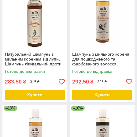
Натуральний шампунь з
Шампунь з мильного кореня
мильним коренем від лупи,
для пошкодженого та
Шампунь лікувальний проти
фарбованого волосся,
лупи, 250 мл ТМ Cocos
Натуральні шампуні для
Готово до відправки
Готово до відправки
пошкодженого, 250 мл ТМ
Cocos
283,50
292,50
₴
₴
315 ₴
325 ₴
Купити
Купити
–10%
–10%