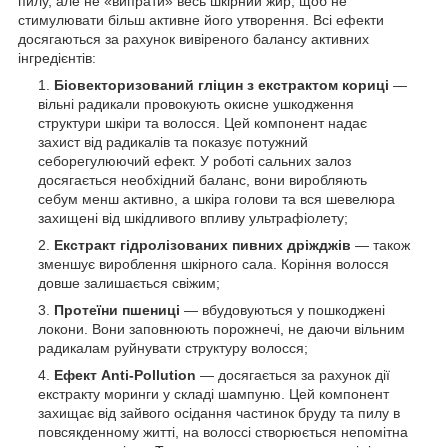
пилу, але не «випрати» весь шкірний жир, щоб не
стимулювати більш активне його утворення. Всі ефекти
досягаються за рахунок вивіреного балансу активних
інгредієнтів:
Біовекторизований гліцин з екстрактом кориці
—
вільні радикали провокують окисне ушкодження
структури шкіри та волосся. Цей компонент надає
захист від радикалів та показує потужний
себорегулюючий ефект. У роботі сальних залоз
досягається необхідний баланс, вони виробляють
себум менш активно, а шкіра голови та вся шевелюра
захищені від шкідливого впливу ультрафіолету;
Екстракт гідролізованих пивних дріжджів
— також
зменшує вироблення шкірного сала. Коріння волосся
довше залишається свіжим;
Протеїни пшениці
— вбудовуються у пошкоджені
локони. Вони заповнюють порожнечі, не даючи вільним
радикалам руйнувати структуру волосся;
Ефект Anti-Pollution
— досягається за рахунок дії
екстракту моринги у складі шампуню. Цей компонент
захищає від зайвого осідання частинок бруду та пилу в
повсякденному житті, на волоссі створюється непомітна