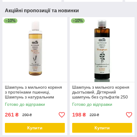
Акційні пропозиції та новинки
–10%
–10%
Шампунь з мильного кореня
Шампунь з мильного кореня
з протеїнами пшениці,
дьогтьовий, Дігтярний
Шампунь з натуральним
шампунь без сульфатів 250
складом, 250 мл ТМ Cocos
мл ТМ Cocos
Готово до відправки
Готово до відправки
261
198
₴
₴
290 ₴
220 ₴
Купити
Купити