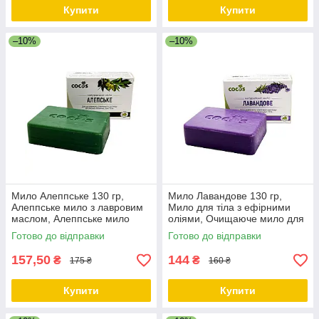
Купити
Купити
–10%
–10%
Мило Алеппське 130 гр,
Мило Лавандове 130 гр,
Алеппське мило з лавровим
Мило для тіла з ефірними
маслом, Алеппське мило
оліями, Очищаюче мило для
ручної роботи ТМ Cocos
обличчя та тіла ТМ Cocos
Готово до відправки
Готово до відправки
157,50
144
₴
₴
175 ₴
160 ₴
Купити
Купити