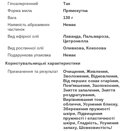
Гіпоалергенний
Так
Форма мила
Прямокутна
Вага
130 г
Наявність абразивних
Немає
частинок
Вид ефірної олії
Лаванда, Пальмароза,
Цитронелла
Вид рослинної олії
Оливкова, Кокосова
Подарункова упаковка
Немає
Користувальницькі характеристики
Призначення та результат
Очищення, Живлення,
Зволоження, Відновлення,
Від перших ознак старіння,
Пом'якшення, Заспокоєння,
Зняття запалення, Зняття
роздратування,
Вирівнювання тону
обличчя, Усунення блиску,
Збереження пружності
шкіри, Підвищення
пружності і еластичності
шкіри, Гладкість, Усунення
запаху, Шовковистість/