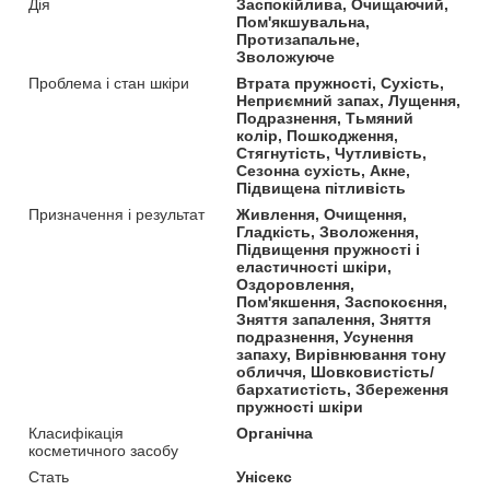
Дія
Заспокійлива, Очищаючий,
Пом'якшувальна,
Протизапальне,
Зволожуюче
Проблема і стан шкіри
Втрата пружності, Сухість,
Неприємний запах, Лущення,
Подразнення, Тьмяний
колір, Пошкодження,
Стягнутість, Чутливість,
Сезонна сухість, Акне,
Підвищена пітливість
Призначення і результат
Живлення, Очищення,
Гладкість, Зволоження,
Підвищення пружності і
еластичності шкіри,
Оздоровлення,
Пом'якшення, Заспокоєння,
Зняття запалення, Зняття
подразнення, Усунення
запаху, Вирівнювання тону
обличчя, Шовковистість/
бархатистість, Збереження
пружності шкіри
Класифікація
Органічна
косметичного засобу
Стать
Унісекс