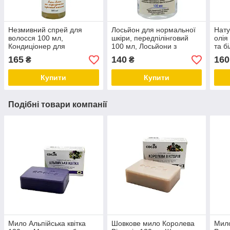
Незмивний спрей для
Лосьйон для нормальної
Нату
волосся 100 мл,
шкіри, передпілінговий
олія
Кондиціонер для
100 мл, Лосьйони з
та б
відновлення волосся
молочною кислотою, ТМ
Ліку
165
140
160
₴
₴
незмивний, ТМ Cocos
Cocos, Засоби для пілінгу,
для 
ТМ Cocos
Купити
Купити
Подібні товари компанії
Мило Альпійська квітка
Шовкове мило Королева
Мил