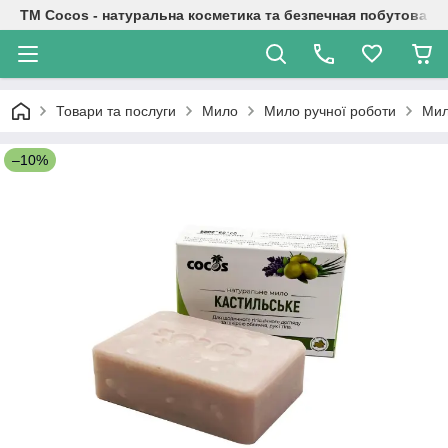
TM Cocos - натуральна косметика та безпечная побутова хі
Товари та послуги
Мило
Мило ручної роботи
Мил
–10%