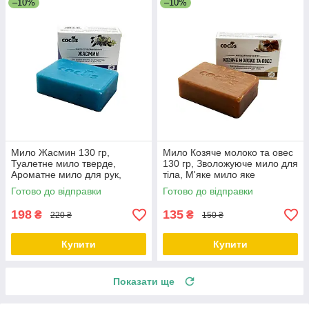
–10%
–10%
Мило Жасмин 130 гр,
Мило Козяче молоко та овес
Туалетне мило тверде,
130 гр, Зволожуюче мило для
Ароматне мило для рук,
тіла, М'яке мило яке
Тверде мило для душу ТМ
відлущує.ТМ Cocos
Готово до відправки
Готово до відправки
Cocos
198
135
₴
₴
220 ₴
150 ₴
Купити
Купити
Показати ще