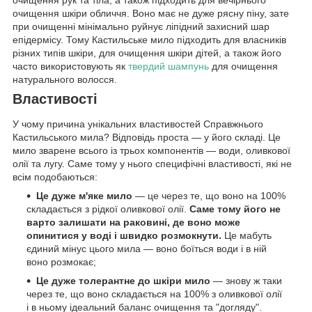
очищення рук та тіла, а також підходить для вечірнього
очищення шкіри обличчя. Воно має не дуже рясну піну, зате
при очищенні мінімально руйнує ліпідний захисний шар
епідермісу. Тому Кастильське мило підходить для власників
різних типів шкіри, для очищення шкіри дітей, а також його
часто використовують як
твердий шампунь
для очищення
натурального волосся.
Властивості
У чому причина унікальних властивостей Справжнього
Кастильського мила? Відповідь проста — у його складі. Це
мило зварене всього із трьох компонентів — води, оливкової
олії та лугу. Саме тому у нього специфічні властивості, які не
всім подобаються:
Це дуже м'яке мило
— це через те, що воно на 100%
складається з рідкої оливкової олії.
Саме тому його не
варто залишати на раковині, де воно може
опинитися у воді і швидко розмокнути.
Це мабуть
єдиний мінус цього мила — воно боїться води і в ній
воно розмокає;
Це дуже толерантне до шкіри мило
— знову ж таки
через те, що воно складається на 100% з оливкової олії
і в ньому ідеальний баланс очищення та "догляду".