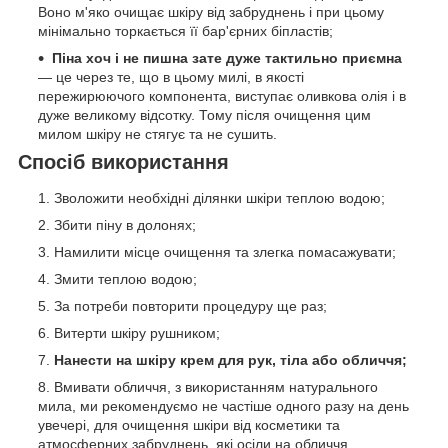
Воно м'яко очищає шкіру від забруднень і при цьому
мінімально торкається її бар'єрних біпластів;
Піна хоч і не пишна зате дуже тактильно приємна
— це через те, що в цьому милі, в якості
пережирюючого компонента, виступає оливкова олія і в
дуже великому відсотку. Тому після очищення цим
милом шкіру не стягує та не сушить.
Спосіб використання
Зволожити необхідні ділянки шкіри теплою водою;
Збити піну в долонях;
Намилити місце очищення та злегка помасажувати;
Змити теплою водою;
За потреби повторити процедуру ще раз;
Витерти шкіру рушником;
Нанести на шкіру крем для рук, тіла або обличчя;
Вмивати обличчя, з використанням натурального
мила, ми рекомендуємо не частіше одного разу на день
увечері, для очищення шкіри від косметики та
атмосферних забруднень, які осіли на обличчя