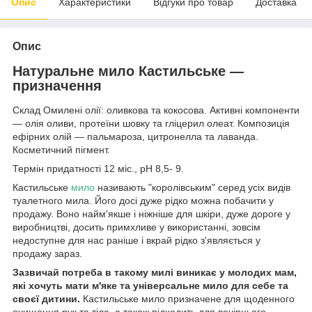
Опис
Характеристики
Відгуки про товар
Доставка
Опис
Натуральне мило Кастильське —
призначення
Склад Омилені олії: оливкова та кокосова. Активні компоненти
— олія оливи, протеїни шовку та гліцерил олеат. Композиція
ефірних олій — пальмароза, цитронелла та лаванда.
Косметичний пігмент.
Термін придатності 12 міс., рН 8,5- 9.
Кастильське
мило
називають "королівським" серед усіх видів
туалетного мила. Його досі дуже рідко можна побачити у
продажу. Воно найм'якше і ніжніше для шкіри, дуже дороге у
виробництві, досить примхливе у використанні, зовсім
недоступне для нас раніше і вкрай рідко з'являється у
продажу зараз.
Зазвичай потреба в такому милі виникає у молодих мам,
які хочуть мати м'яке та універсальне мило для себе та
своєї дитини.
Кастильське мило призначене для щоденного