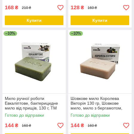
Cocos
168
128
₴
₴
210 ₴
160 ₴
Купити
Купити
–10%
–10%
Мило ручної роботи
Шовкове мило Королева
Евкаліптове, бактерицидне
Вікторія 130 гр, Шовкове
мило від прищів, 130 г, ТМ
мило, мило з бергамотом,
Cocos
Натуральне мило для тіла
Готово до відправки
Готово до відправки
ТМ Cocos
144
144
₴
₴
160 ₴
160 ₴