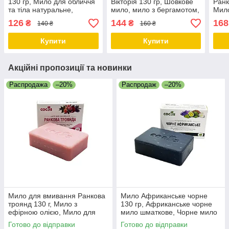
130 гр, Мило для обличчя
Вікторія 130 гр, Шовкове
Ранк
та тіла натуральне,
мило, мило з бергамотом,
Мило
Найкраще тверде мило
Натуральне мило для тіла
Мило
126
144
168
₴
₴
140 ₴
160 ₴
для тіла ТМ Cocos
ТМ Cocos
нату
засі
Купити
Купити
Акційні пропозиції та новинки
Распродажа
–20%
Распродаж
–20%
Мило для вмивання Ранкова
Мило Африканське чорне
троянд 130 г, Мило з
130 гр, Африканське чорне
ефірною олією, Мило для
мило шматкове, Чорне мило
обличчя та тіла натуральне,
шматкове, Мило ручної
Готово до відправки
Готово до відправки
Косметичний засіб мило ТМ
роботи ТМ Cocos