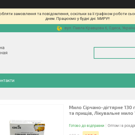
бляти замовлення та повідомлення, оскільки за її графіком роботи сь
днем. Працюємо у будні дні. МИРУ!!
вул. Павла Кравцова 6, Одеса, Україн
ьна
чная
онтакти
Мило Сірчано-дігтярне 130 
та прищів, Лікувальне мило
Готово до відправки
Оптом і в роздр