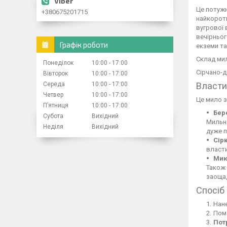
Це потужн
+380675201715
найкорот
вугрової 
вечірньог
Графік роботи
екземи та
Склад ми
Понеділок
10:00
17:00
Сірчано-д
Вівторок
10:00
17:00
Середа
10:00
17:00
Власти
Четвер
10:00
17:00
Це мило з
Пʼятниця
10:00
17:00
Бер
Субота
Вихідний
Мильна
Неділя
Вихідний
дуже 
Сір
власти
Мию
Також 
заощад
Спосіб
Нане
Пом
Пот