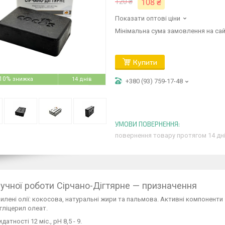
108 ₴
120 ₴
Показати оптові ціни
Мінімальна сума замовлення на сай
Купити
10%
14 днів
+380 (93) 759-17-48
повернення товару протягом 14 дн
учної роботи Сірчано-Дігтярне — призначення
илені олії: кокосова, натуральні жири та пальмова. Активні компоненти 
гліцерил олеат.
датності 12 міс., рН 8,5 - 9.