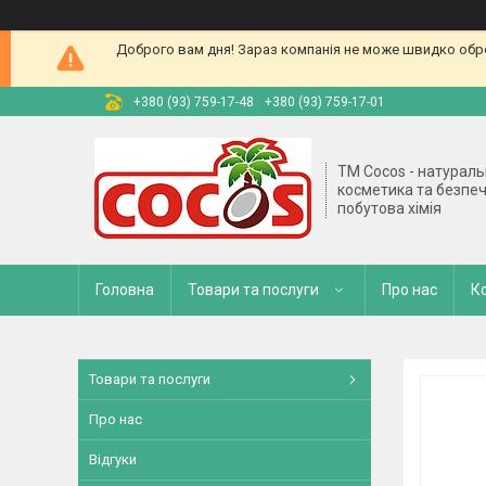
Доброго вам дня! Зараз компанія не може швидко обро
+380 (93) 759-17-48
+380 (93) 759-17-01
TM Cocos - натурал
косметика та безпе
побутова хімія
Головна
Товари та послуги
Про нас
К
Товари та послуги
Про нас
Відгуки