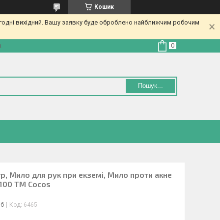
Кошик
огодні вихідний. Вашу заявку буде оброблено найближчим робочим
а
Пошук...
гр, Мило для рук при екземі, Мило проти акне
 100 ТМ Cocos
іб
Код:
6465