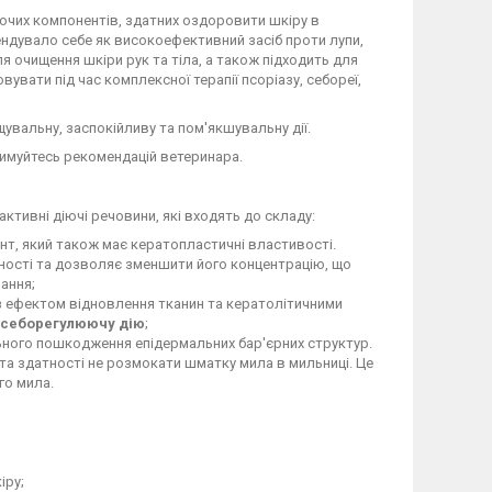
іючих компонентів, здатних оздоровити шкіру в
дувало себе як високоефективний засіб проти лупи,
я очищення шкіри рук та тіла, а також підходить для
увати під час комплексної терапії псоріазу, себореї,
увальну, заспокійливу та пом'якшувальну дії.
римуйтесь рекомендацій ветеринара.
ктивні діючі речовини, які входять до складу:
т, який також має кератопластичні властивості.
бності та дозволяє зменшити його концентрацію, що
ання;
 ефектом відновлення тканин та кератолітичними
 себорегулюючу дію
;
ильного пошкодження епідермальних бар'єрних структур.
та здатності не розмокати шматку мила в мильниці. Це
го мила.
іру;