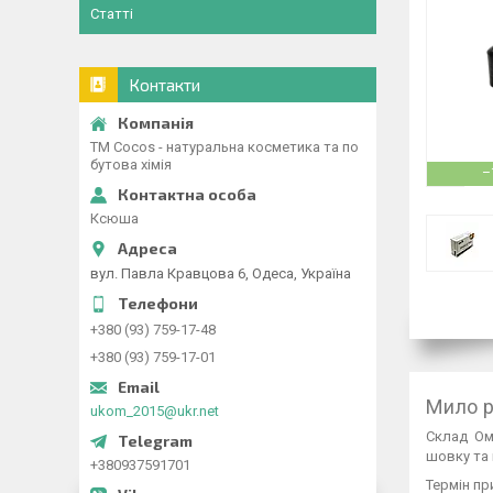
Статті
Контакти
ТМ Cocos - натуральна косметика та по
бутова хімія
–
Ксюша
вул. Павла Кравцова 6, Одеса, Україна
+380 (93) 759-17-48
+380 (93) 759-17-01
Мило р
ukom_2015@ukr.net
Склад
Ом
шовку та 
+380937591701
Термін при