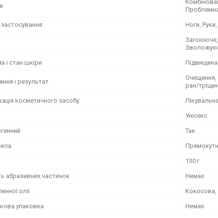
Комбінован
и
Проблемна
 застосування
Ноги, Руки,
Загоююче,
Зволожую
 і стан шкіри
Підвищена 
Очищення,
ення і результат
ран/тріщи
кація косметичного засобу
Лікувальн
Унісекс
ргенний
Так
мила
Прямокут
130 г
ть абразивних частинок
Немає
инної олії
Кокосова,
кова упаковка
Немає