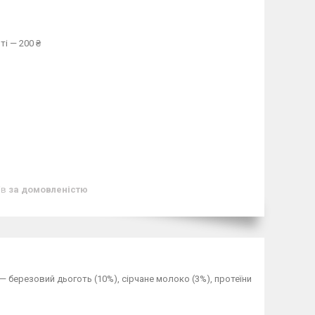
ті — 200 ₴
ів
за домовленістю
— березовий дьоготь (10%), сірчане молоко (3%), протеїни