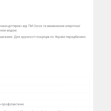
рчано-дігтярне» від ТМ Cocos та виникнення алергічної
очною водою.
агазині. Для зручності покупців по Україні передбачено
о-профілактичні