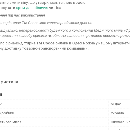
льно змити піну, що утворилася, теплою водою;
тосувати
крем для обличчя
чи тіла.
ння під час використання
ано-дігтярне ТМ Cocos має характерний запах дьогтю.
дивідуальної непереносимості будь-якого з компонентів Медичного мила «Сі
використання засобу припинити, область нанесення ретельно промити прот
ло сірчано-дігтярне
ТМ Cocos
онлайн в Одесі можна у нашому інтернет-м
ну доставку товарно-транспортними компаніями.
еристики
І
к
Мідас
виробник
Україна
летного мила
Лікувальн