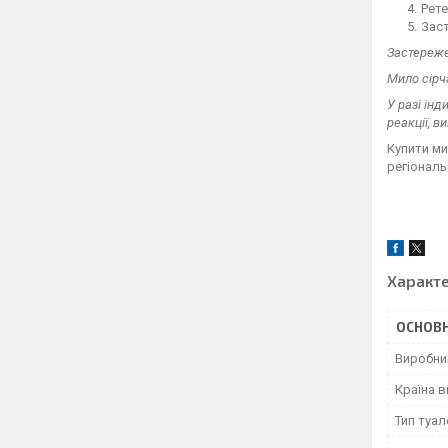
Рете
Зас
Застереже
Мило сірч
У разі ін
реакції, 
Купити ми
регіональ
Характ
ОСНОВН
Виробни
Країна 
Тип туа