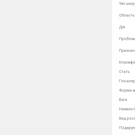
Тип шкір
Область
Дія
Проблема
Признач
Класифі
Стать
Гіпоале
Форма 
Вага
Наявніс
Вид росл
Подарун