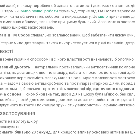
ий засіб, в якому виробник об'єднав властивості декількох основних д
ші терміни.
Мило ручної роботи
сірчано-дігтярне від
ТМ Cocos
зарекомен
висипки на обличчі і тілі, себореї та нейродерміту. Це
мило
призначене дл
о вмивання обличчя, тип шкіри при цьому будь-який. Його можна застосов
 інших шкірних захворювань.
ла від
ТМ Cocos
спеціально збалансований, щоб забезпечити якісну очищ
ігтярне мило для тварин також використовується в ряді випадків: дот
вості
варене гарячим способом і всі його властивості визначають біологічно а
езовий дьоготь
— натуральний протизапальний антисептичний компонен
 піна, як доставщик дьогтю в шкіру, набагато посилює його цілющі зді
покращує переносимість запаху мила та розширює можливості застосув
ка
— відома своєю антимікробною та протипаразитарною діями, поряд з
востями. Цей елемент протистоїть закупорці пір,
одночасно надаючи
ча основа
— скомбінована так, щоб її дія на шкіру була м'якою, без с
комбінація олій для омилення дозволила досягти прийнятної твердості 
жує його витрати і покращує зручність у використанні сірчано-дігтярно
 застосування
сти на вологу шкіру;
асажувати;
римати близько 20 секунд,
для кращого впливу основних активів на шк