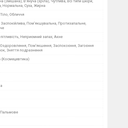
а (Змішана), В'януча (зріла), Чутлива, Всі типи шкіри,
, Нормальна, Суха, Жирна
 Тіло, Обличчя
 Заспокійлива, Пом'якшувальна, Протизапальне,
че
пітливість, Неприємний запах, Акне
 Оздоровлення, Пом'якшення, Заспокоєння, Загоєння
нок, Зняття подразнення
а (Космецевтика)
на
 Пальмове