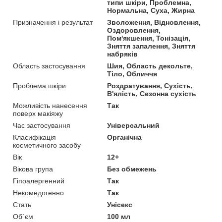
типи шкіри, Проблемна,
Нормальна, Суха, Жирна
Призначення і результат
Зволоження, Відновлення,
Оздоровлення,
Пом'якшення, Тонізація,
Зняття запалення, Зняття
набряків
Область застосування
Шия, Область декольте,
Тіло, Обличчя
Проблема шкіри
Роздратування, Сухість,
В'ялість, Сезонна сухість
Можливість нанесення
Так
поверх макіяжу
Час застосування
Універсальний
Класифікація
Органічна
косметичного засобу
Вік
12+
Вікова група
Без обмежень
Гіпоалергенний
Так
Некомедогенно
Так
Стать
Унісекс
Об`єм
100 мл