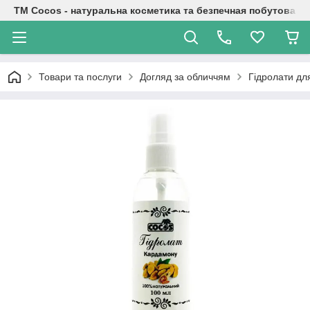
TM Cocos - натуральна косметика та безпечная побутова хі
Товари та послуги
Догляд за обличчям
Гідролати для