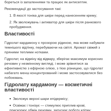
бореться із запаленнями та працює як антисептик.
Рекомендації до застосування такі:
В якості тоніка для шкіри перед нанесенням крему;
Як зволожувачь і активатор для шкіри після ранкового
пробудження.
Властивості
Гідролат кардамону є прозорою рідиною, яка може набувати
темнішого відтінку, перебуваючи на світлі. Аромат свіжий з
пряними теплими нотками.
Гідролат, на відміну від відвару, зберігає максимум корисних
речовин у незмінному вигляді, і може зрівнятися за
ефективністю з ефірною олією, з тією різницею, що гідролат
набагато менш концентрований і може застосовуватися без
побоювань.
Гідролату кардамону — косметичні
властивості
Зволожує верхні шари епідермісу;
Освіжає і тонізує — стимулює приплив крові,
прискорює обмін речовин, запускає роботу клітин;