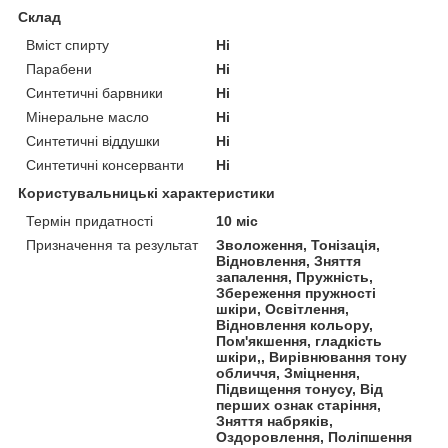
Склад
Вміст спирту
Ні
Парабени
Ні
Синтетичні барвники
Ні
Мінеральне масло
Ні
Синтетичні віддушки
Ні
Синтетичні консерванти
Ні
Користувальницькі характеристики
Термін придатності
10 міс
Призначення та результат
Зволоження, Тонізація,
Відновлення, Зняття
запалення, Пружність,
Збереження пружності
шкіри, Освітлення,
Відновлення кольору,
Пом'якшення, гладкість
шкіри,, Вирівнювання тону
обличчя, Зміцнення,
Підвищення тонусу, Від
перших ознак старіння,
Зняття набряків,
Оздоровлення, Поліпшення