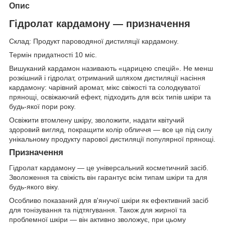
Опис
Гідролат кардамону — призначення
Склад: Продукт пароводяної дистиляції кардамону.
Термін придатності 10 міс.
Вишуканий кардамон називають «царицею спецій». Не менш
розкішний і гідролат, отриманий шляхом дистиляції насіння
кардамону: чарівний аромат, мікс свіжості та солодкуватої
прянощі, освіжаючий ефект, підходить для всіх типів шкіри та
будь-якої пори року.
Освіжити втомлену шкіру, зволожити, надати квітучий
здоровий вигляд, покращити колір обличчя — все це під силу
унікальному продукту парової дистиляції популярної прянощі.
Призначення
Гідролат кардамону — це універсальний косметичний засіб.
Зволоження та свіжість він гарантує всім типам шкіри та для
будь-якого віку.
Особливо показаний для в'янучої шкіри як ефективний засіб
для тонізування та підтягування. Також для жирної та
проблемної шкіри — він активно зволожує, при цьому