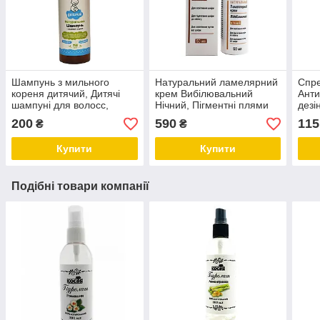
Шампунь з мильного
Натуральний ламелярний
Спре
кореня дитячий, Дитячі
крем Вибілювальний
Анти
шампуні для волосс,
Нічний, Пігментні плями
дезі
Дитячий шампунь без сліз
на обличчі, 50 мл
✰ Т
200
590
115
₴
₴
250 мл, Безпечний
дитячий шампунь, ТМ
Купити
Купити
Cocos
Подібні товари компанії