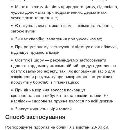
Містить велику кількість природного цинку, відповідно,
чудово допомагає при подразненнях, дерматитах,
усуває акне та постакне;
Є натуральним антисептиком — знімає запалення,
загоює вугри;
Знімає свербіж і запалення при укусах комах;
При регулярному застосуванні підтягує овал обличчя,
підвищує пружність шкіри;
Освітлює шкіру — рекомендуємо застосовувати
гідролат кардамону як самостійний продукт для легкого
освітлювального ефекту, так і як допоміжний засіб для
закріплення результату при використанні потужніших
продуктів у боротьбі з пігментацією;
При дії на коріння волосся покращує
кровопостачання цибулин та стан шкіри голови. Як
наслідок – здорове та пружне волосся по всій довжині;
Знижує жирність шкіри голови.
Спосіб застосування
Розпорошуйте гідролат на обличчя з відстані 20-30 см,