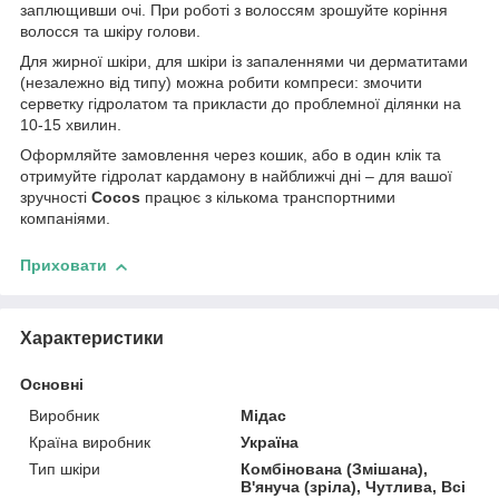
заплющивши очі. При роботі з волоссям зрошуйте коріння
волосся та шкіру голови.
Для жирної шкіри, для шкіри із запаленнями чи дерматитами
(незалежно від типу) можна робити компреси: змочити
серветку гідролатом та прикласти до проблемної ділянки на
10-15 хвилин.
Оформляйте замовлення через кошик, або в один клік та
отримуйте гідролат кардамону в найближчі дні – для вашої
зручності
Cocos
працює з кількома транспортними
компаніями.
Приховати
Характеристики
Основні
Виробник
Мідас
Країна виробник
Україна
Тип шкіри
Комбінована (Змішана),
В'януча (зріла), Чутлива, Всі