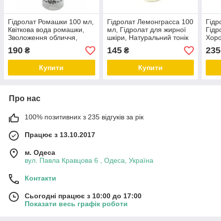
Гідролат Ромашки 100 мл,
Гідролат Лемонграсса 100
Гідр
Квіткова вода ромашки,
мл, Гідролат для жирної
Гідр
Зволоження обличчя,
шкіри, Натуральний тонік
Хор
Чуттєва проблемна шкіра
для жирної шкіри,
воло
190
145
235
₴
₴
догляд ТМ Cocos
Косметика від комедонів
ТМ Cocos
Купити
Купити
Про нас
100% позитивних з 235 відгуків за рік
Працює з 13.10.2017
м. Одеса
вул. Павла Кравцова 6 , Одеса, Україна
Контакти
Сьогодні працює з 10:00 до 17:00
Показати весь графік роботи