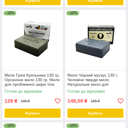
Купити
Купити
–10%
–10%
Мило Грязі Куяльника 130 гр,
Мило Чорний мускус 130 г,
Органічне мило 130 гр, Мило
Чоловіче тверде мило,
для проблемної шкіри тіла
Натуральне мило для
ТМ Cocos
чоловіків, Мило для рук
Готово до відправки
Готово до відправки
чоловіче ТМ Cocos
126
148,50
₴
₴
140 ₴
165 ₴
Купити
Купити
–10%
–10%