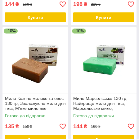
144
198
₴
₴
160 ₴
220 ₴
Купити
Купити
–10%
–10%
Мило Козяче молоко та овес
Мило Марсельське 130 гр,
130 гр, Зволожуюче мило для
Найкраще мило для тіла,
тіла, М'яке мило яке
Марсельське мило,
відлущує.ТМ Cocos
Натуральне мило для тіла
Готово до відправки
Готово до відправки
ТМ Cocos
135
144
₴
₴
150 ₴
160 ₴