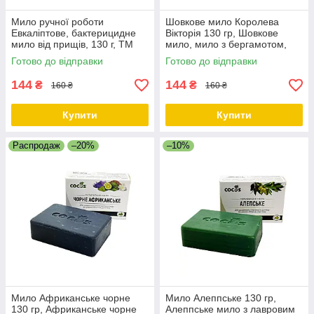
Мило ручної роботи
Шовкове мило Королева
Евкаліптове, бактерицидне
Вікторія 130 гр, Шовкове
мило від прищів, 130 г, ТМ
мило, мило з бергамотом,
Cocos
Натуральне мило для тіла
Готово до відправки
Готово до відправки
ТМ Cocos
144
144
₴
₴
160 ₴
160 ₴
Купити
Купити
Распродаж
–20%
–10%
Мило Африканське чорне
Мило Алеппське 130 гр,
130 гр, Африканське чорне
Алеппське мило з лавровим