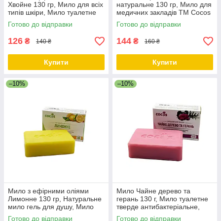
Хвойне 130 гр, Мило для всіх
натуральне 130 гр, Мило для
типів шкіри, Мило туалетне
медичних закладів ТМ Cocos
хвойне, Органічне мило 100
Готово до відправки
Готово до відправки
ТМ Cocos
126
144
₴
₴
140 ₴
160 ₴
Купити
Купити
–10%
–10%
Мило з ефірними оліями
Мило Чайне дерево та
Лимонне 130 гр, Натуральне
герань 130 г, Мило туалетне
мило гель для душу, Мило
тверде антибактеріальне,
ручної роботи магазин ТМ
Антибактеріальне мило ТМ
Готово до відправки
Готово до відправки