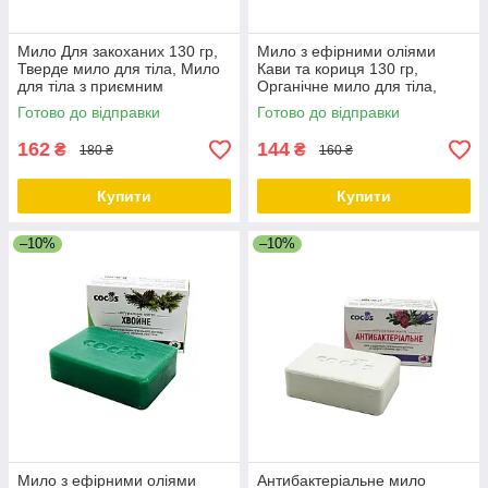
Мило Для закоханих 130 гр,
Мило з ефірними оліями
Тверде мило для тіла, Мило
Кави та кориця 130 гр,
для тіла з приємним
Органічне мило для тіла,
ароматом ТМ Cocos
Мило для миття ніг, Мило
Готово до відправки
Готово до відправки
тверде шматкове ТМ Cocos
162
144
₴
₴
180 ₴
160 ₴
Купити
Купити
–10%
–10%
Мило з ефірними оліями
Антибактеріальне мило