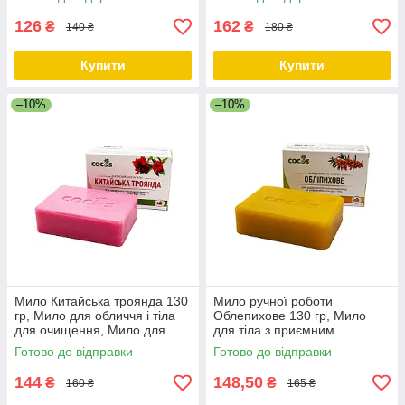
Cocos
Cocos
126
162
₴
₴
140 ₴
180 ₴
Купити
Купити
–10%
–10%
Мило Китайська троянда 130
Мило ручної роботи
гр, Мило для обличчя і тіла
Облепихове 130 гр, Мило
для очищення, Мило для
для тіла з приємним
обличчя і тіла м'яке
ароматом, Мило для рук
Готово до відправки
Готово до відправки
очищувальне TM Cocos
тверде ТМ Cocos
144
148,50
₴
₴
160 ₴
165 ₴