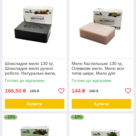
Шоколадне мило 130 гр,
Мило Кастильське 130 гр,
Шоколадне мило ручної
Оливкове мило, Мило всіх
роботи, Натуральні мила,
типів шкіри, Мило для
Мило для тіла чоловіче ТМ
обличчя та тіла натуральне
Готово до відправки
Готово до відправки
Cocos
ТМ Cocos
166,50
144
₴
₴
185 ₴
160 ₴
Купити
Купити
–10%
–10%