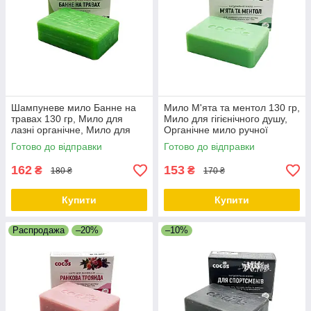
Шампуневе мило Банне на
Мило М'ята та ментол 130 гр,
травах 130 гр, Мило для
Мило для гігієнічного душу,
лазні органічне, Мило для
Органічне мило ручної
лазні та сауни, Мило ручної
роботи ТМ Cocos
Готово до відправки
Готово до відправки
роботи ТМ Cocos
162
153
₴
₴
180 ₴
170 ₴
Купити
Купити
Распродажа
–20%
–10%