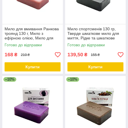
Мило для вмивання Ранкова
Мило спортсменів 130 гр,
троянд 130 г, Мило з
Тверде шматкове мило для
ефірною олією, Мило для
миття, Рідке та шматкове
обличчя та тіла натуральне,
мило, Мило з чорним
Готово до відправки
Готово до відправки
Косметичний засіб мило ТМ
вугіллям ТМ Cocos
Cocos
168
139,50
₴
₴
210 ₴
155 ₴
Купити
Купити
–10%
–10%