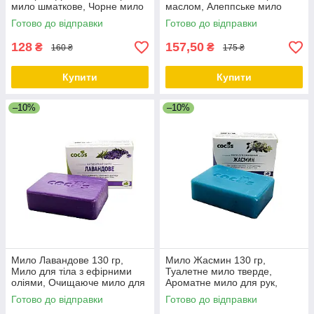
мило шматкове, Чорне мило
маслом, Алеппське мило
шматкове, Мило ручної
ручної роботи ТМ Cocos
Готово до відправки
Готово до відправки
роботи ТМ Cocos
128
157,50
₴
₴
160 ₴
175 ₴
Купити
Купити
–10%
–10%
Мило Лавандове 130 гр,
Мило Жасмин 130 гр,
Мило для тіла з ефірними
Туалетне мило тверде,
оліями, Очищаюче мило для
Ароматне мило для рук,
обличчя та тіла ТМ Cocos
Тверде мило для душу ТМ
Готово до відправки
Готово до відправки
Cocos